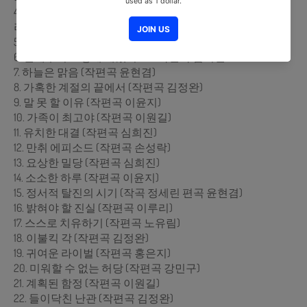
4. 우리 쓰러진 김에 하늘 보고 쉬자 (작곡 정세린 편곡 이루
리)
5. 작은 결심 (작편곡 이루리)
6. 언제부터 그렇게 예뻤어요? (작편곡 심희진)
7. 하늘은 맑음 (작편곡 윤현겸)
8. 가혹한 계절의 끝에서 (작편곡 김정완)
9. 말 못 할 이유 (작편곡 이윤지)
10. 가족이 최고야 (작편곡 이원길)
11. 유치한 대결 (작편곡 심희진)
12. 만취 에피소드 (작편곡 손성락)
13. 요상한 밀당 (작편곡 심희진)
14. 소소한 하루 (작편곡 이윤지)
15. 정서적 탈진의 시기 (작곡 정세린 편곡 윤현겸)
16. 밝혀야 할 진실 (작편곡 이루리)
17. 스스로 치유하기 (작편곡 노유림)
18. 이불킥 각 (작편곡 김정완)
19. 귀여운 라이벌 (작편곡 홍은지)
20. 미워할 수 없는 허당 (작편곡 강민구)
21. 계획된 함정 (작편곡 이원길)
22. 들이닥친 난관 (작편곡 김정완)