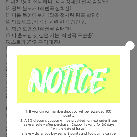
11. 내가 1등이 아니라니 (작곡 정세린 편곡 김정완)
12. 공부 불도저 (작편곡 심희진)
13. 마음 들여다보기 (작곡 정세린 편곡 박인혜)
14. 의료사고 (작곡 정세린 편곡 강민구)
15. 혐관 로맨스 (작편곡 김태진)
16. 나 홀로인 것 같은 기분 (작편곡 구본춘)
17. 스토커 (작편곡 김태진)
18. 만들어진 증거 (작편곡 이세연)
19. 설렘의 순간 (작편곡 이윤지)
20. 스타 의사 (작편곡 손성락)
21. 킹받는 매력 (작편곡 강민구)
22. 소심한 찌질이 (작편곡 이윤지)
23. 웬수는 외나무다리에서 만난다 (작편곡 심희진)
24. 그냥 친구? (작편곡 윤현겸)
25. 우당탕탕 하늘이네 (작편곡 박인혜)
[CD-2]
1. 오늘의 내가 괜찮아야 내일의 나를 도울 수 있다 (feat. 권하
늘) (작곡 정세린 편곡 김태진)
2. 남선생과 여선생 (작편곡 노유림)
3. 뜻밖의 찬스 (작편곡 김정완)