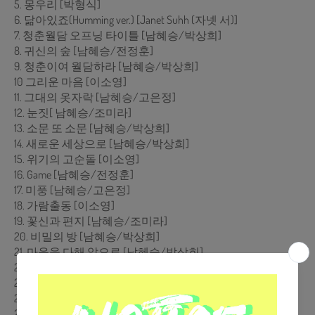
5. 몽우리 [박형식]
6. 닮아있죠(Humming ver.) [Janet Suhh (자넷 서)]
7. 청춘월담 오프닝 타이틀 [남혜승/박상희]
8. 귀신의 숲 [남혜승/전정훈]
9. 청춘이여 월담하라 [남혜승/박상희]
10 그리운 마음 [이소영]
11. 그대의 옷자락 [남혜승/고은정]
12. 눈짓[ 남혜승/조미라]
13. 소문 또 소문 [남혜승/박상희]
14. 새로운 세상으로 [남혜승/박상희]
15. 위기의 고순돌 [이소영]
16. Game [남혜승/전정훈]
17. 미풍 [남혜승/고은정]
18. 가람출동 [이소영]
19. 꽃신과 편지 [남혜승/조미라]
20. 비밀의 방 [남혜승/박상희]
21. 마음을 다해 앞으로 [남혜승/박상희]
22. Maze [남혜승/전정훈]
23. 격구 [남혜승/전정훈]
24. 기억을 찾아서 [남혜승/박상희]
25. 삶과 죽음의 경계선 [남혜승/박상희]