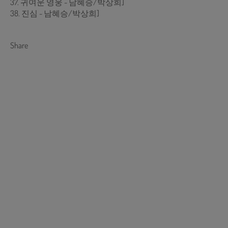
37. 귀여운 영웅 - 남혜승/박상희]
38. 진심 - 남혜승/박상희]
Share