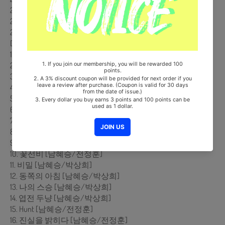
26. 봄날의 인연 [남혜승/조미라]
27. 귀여운 질투 [이소영]
28. 하늘거리는 [남혜승/고은정]
DISK(CD) 2.
1. 동궁전은 어디에 [남혜승/전정훈]
2. 세자의 전장 [남혜승/전정훈]
3. 낭만의 시간 [남혜승/조미라]
4. 명진코드 [남혜승/박상희]
5. 친구 [남혜승/박상희]
6. 슬픔을 묻고 [남혜승/박상희]
7. 마음이 피어나다 [남혜승/박상희]
8. 하연공주의 짝사랑 [이소영]
9. 꽃단장 [남혜승/고은정]
10. 꽃선비 [남혜승/전정훈]
11. 비밀 [남혜승/박상희]
12. 동쪽의 아침 [남혜승/박상희]
13. 나의 스승 [남혜승/박상희]
14. 엽전 두냥 [남혜승/박상희]
15. Hunt [남혜승/전정훈]
16. 진실을 밝히다 [남혜승/전정훈]