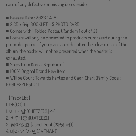
case of any defective or missing items inside.
■ Release Date : 2023.04.18
■ 2 CD + 64p BOOKLET + 5 PHOTO CARD
■ Comes with 1 Folded Poster. (Random 1 out of 2)
■ Posters will only be presented to products purchased during the
pre-order period. If you place an order after the release date of the
album, the poster will not be presented when the poster is
exhausted.
■ Ships from Korea, Republic of
■ 100% Original Brand New Item
■ Will be Count Towards Hanteo and Gaon Chart (Family Code :
HF00822LES001)
【Track List】
DISK(CD) 1.
1. 이 내 맘 [CHEEZE(치즈]
2. 바람 [종호(ATEEZ)]
3. 닮아있죠 [Janet Suhh(자넷 서)]
4. 바래요 [재만(JAEMAN)]