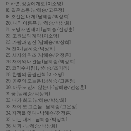
17. 하연, 정랑에게로 [이소영]
18. 결혼소동 [남혜승/고은정]
19. 조선은 내게 [남혜승/박상희]
20. 나의 이름은 [남혜승/박상희]
21. 도망자 민재이 [남혜승/전정훈]
22. 조원보의 계략 [이소영]
23. 가람과 명진 [남혜승/박상희]
24. 전야 [남혜승/박상희]
25. 세자의 취조 [남혜승/전정훈]
26. 재이와 내관들 [남혜승/박상희]
27. 코믹수사팀 [남혜승/조미라]
28. 한밤의 궁궐산책 [이소영]
29. 공주의 오늘은 [남혜승/고은정]
30. 아무도 믿지 않는다 [남혜승/전정훈]
31. 궁 [남혜승/박상희]
32. 내가 최고 [남혜승/박상희]
33. 재이 또 고순돌 - 남혜승/고은정]
34. 자객을 쫒다 - 남혜승/전정훈]
35. 너는 내게 - 남혜승/박상희]
36. 사과 - 남혜승/박상희]